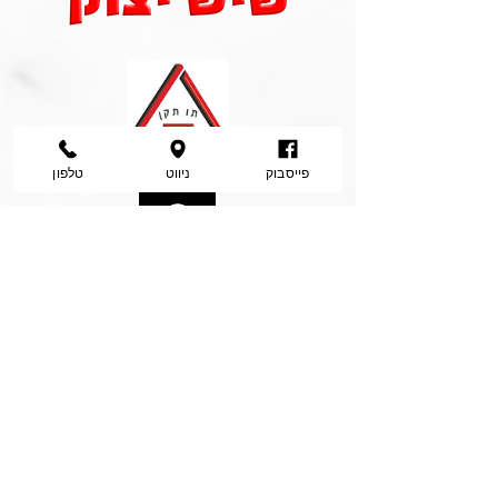
פייסבוק
ניווט
טלפון
איך מגיעים
אלינו
דרך הרימון 67, מושב גינתון